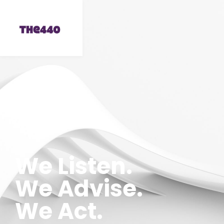
We Listen.
We Advise.
We Act.