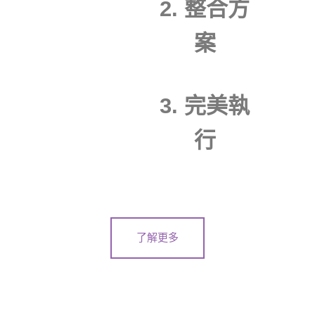
2. 整合方
案
3. 完美執
行
了解更多